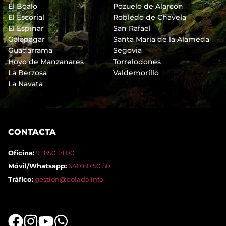
El Boalo
Pozuelo de Alarcón
El Escorial
Robledo de Chavela
El Espinar
San Rafael
Galapagar
Santa María de la Alameda
Guadarrama
Segovia
Hoyo de Manzanares
Torrelodones
La Berzosa
Valdemorillo
La Navata
CONTACTA
Oficina:
91 850 18 00
Móvil/Whatsapp:
640 60 50 50
Tráfico:
gestion@bolado.info