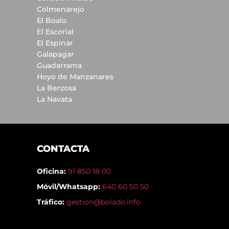
Colmenarejo
El Boalo
El Escorial
El Espinar
Galapagar
Guadarrama
Hoyo de Manzanares
La Berzosa
La Navata
CONTACTA
Oficina:
91 850 18 00
Móvil/Whatsapp:
640 60 50 50
Tráfico:
gestion@bolado.info