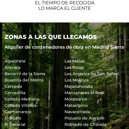
EL TIEMPO DE RECOGIDA
LO MARCA EL CLIENTE
ZONAS A LAS QUE LLEGAMOS
Alquiler de contenedores de obra en Madrid Sierra
Alpedrete
Las Matas
Aravaca
Las Rozas
Becerril de la Sierra
Los Angeles de San Rafael
Boadilla del Monte
Los Molinos
Cerceda
Majadahonda
Cercedilla
Manzanares el Real
Collado Mediano
Moralzarzal
Collado Villalba
Mataelpino
Colmenarejo
Navacerrada
El Boalo
Pozuelo de Alarcón
El Escorial
Robledo de Chavela