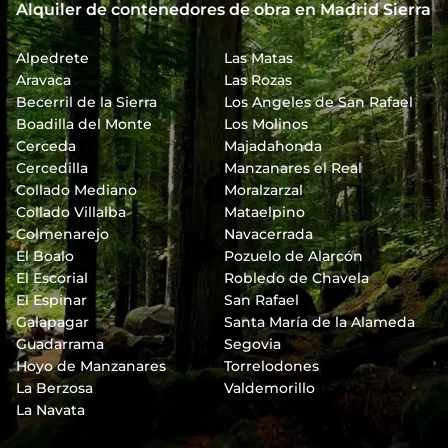
Alquiler de contenedores de obra en Madrid Sierra
Alpedrete
Las Matas
Aravaca
Las Rozas
Becerril de la Sierra
Los Angeles de San Rafael
Boadilla del Monte
Los Molinos
Cerceda
Majadahonda
Cercedilla
Manzanares el Real
Collado Mediano
Moralzarzal
Collado Villalba
Mataelpino
Colmenarejo
Navacerrada
El Boalo
Pozuelo de Alarcón
El Escorial
Robledo de Chavela
El Espinar
San Rafael
Galapagar
Santa María de la Alameda
Guadarrama
Segovia
Hoyo de Manzanares
Torrelodones
La Berzosa
Valdemorillo
La Navata