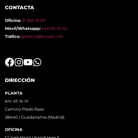
CONTACTA
Oficina:
91 850 18 00
Móvil/Whatsapp:
640 60 50 50
Tráfico:
gestion@bolado.info
DIRECCIÓN
PLANTA
Km 47, N-VI
Camino Prado Raso
28440 | Guadarrama (Madrid)
OFICINA
C/ José María Usandizaga 5