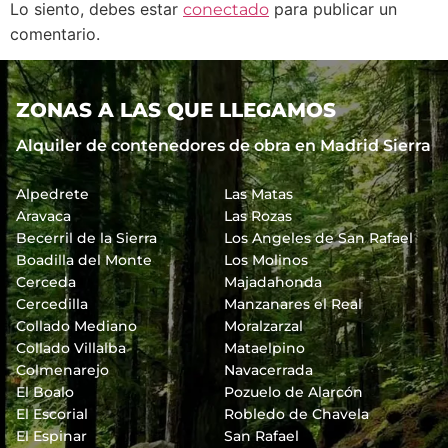
Lo siento, debes estar
para publicar un
conectado
comentario.
ZONAS A LAS QUE LLEGAMOS
Alquiler de contenedores de obra en Madrid Sierra
Alpedrete
Las Matas
Aravaca
Las Rozas
Becerril de la Sierra
Los Angeles de San Rafael
Boadilla del Monte
Los Molinos
Cerceda
Majadahonda
Cercedilla
Manzanares el Real
Collado Mediano
Moralzarzal
Collado Villalba
Mataelpino
Colmenarejo
Navacerrada
El Boalo
Pozuelo de Alarcón
El Escorial
Robledo de Chavela
El Espinar
San Rafael