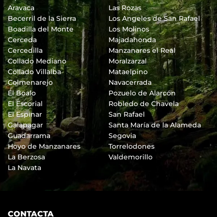
Aravaca
Las Rozas
Becerril de la Sierra
Los Angeles de San Rafael
Boadilla del Monte
Los Molinos
Cerceda
Majadahonda
Cercedilla
Manzanares el Real
Collado Mediano
Moralzarzal
Collado Villalba
Mataelpino
Colmenarejo
Navacerrada
El Boalo
Pozuelo de Alarcón
El Escorial
Robledo de Chavela
El Espinar
San Rafael
Galapagar
Santa María de la Alameda
Guadarrama
Segovia
Hoyo de Manzanares
Torrelodones
La Berzosa
Valdemorillo
La Navata
CONTACTA