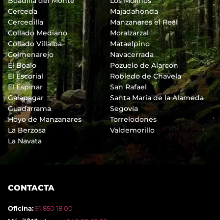
Boadilla del Monte
Los Molinos
Cerceda
Majadahonda
Cercedilla
Manzanares el Real
Collado Mediano
Moralzarzal
Collado Villalba
Mataelpino
Colmenarejo
Navacerrada
El Boalo
Pozuelo de Alarcón
El Escorial
Robledo de Chavela
El Espinar
San Rafael
Galapagar
Santa María de la Alameda
Guadarrama
Segovia
Hoyo de Manzanares
Torrelodones
La Berzosa
Valdemorillo
La Navata
CONTACTA
Oficina:
91 850 18 00