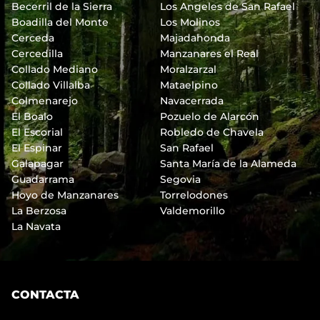
Becerril de la Sierra
Los Angeles de San Rafael
Boadilla del Monte
Los Molinos
Cerceda
Majadahonda
Cercedilla
Manzanares el Real
Collado Mediano
Moralzarzal
Collado Villalba
Mataelpino
Colmenarejo
Navacerrada
El Boalo
Pozuelo de Alarcón
El Escorial
Robledo de Chavela
El Espinar
San Rafael
Galapagar
Santa María de la Alameda
Guadarrama
Segovia
Hoyo de Manzanares
Torrelodones
La Berzosa
Valdemorillo
La Navata
CONTACTA