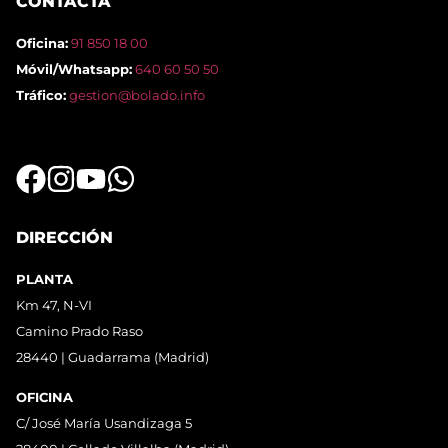
CONTACTA
Oficina:
91 850 18 00
Móvil/Whatsapp:
640 60 50 50
Tráfico:
gestion@bolado.info
DIRECCIÓN
PLANTA
Km 47, N-VI
Camino Prado Raso
28440 | Guadarrama (Madrid)
OFICINA
C/ José María Usandizaga 5