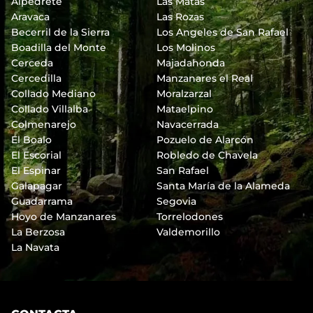
Alpedrete
Las Matas
Aravaca
Las Rozas
Becerril de la Sierra
Los Angeles de San Rafael
Boadilla del Monte
Los Molinos
Cerceda
Majadahonda
Cercedilla
Manzanares el Real
Collado Mediano
Moralzarzal
Collado Villalba
Mataelpino
Colmenarejo
Navacerrada
El Boalo
Pozuelo de Alarcón
El Escorial
Robledo de Chavela
El Espinar
San Rafael
Galapagar
Santa María de la Alameda
Guadarrama
Segovia
Hoyo de Manzanares
Torrelodones
La Berzosa
Valdemorillo
La Navata