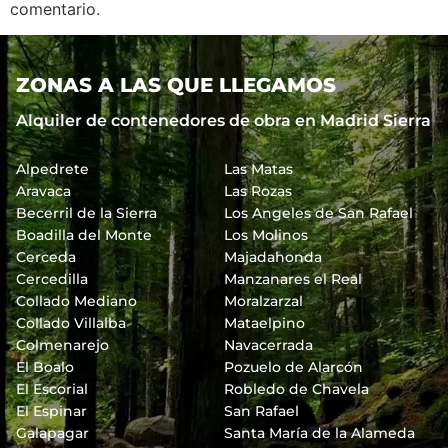
comentario.
ZONAS A LAS QUE LLEGAMOS
Alquiler de contenedores de obra en Madrid Sierra
Alpedrete
Las Matas
Aravaca
Las Rozas
Becerril de la Sierra
Los Angeles de San Rafael
Boadilla del Monte
Los Molinos
Cerceda
Majadahonda
Cercedilla
Manzanares el Real
Collado Mediano
Moralzarzal
Collado Villalba
Mataelpino
Colmenarejo
Navacerrada
El Boalo
Pozuelo de Alarcón
El Escorial
Robledo de Chavela
El Espinar
San Rafael
Galapagar
Santa María de la Alameda