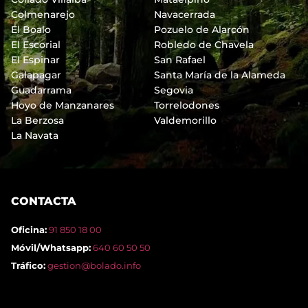
Colmenarejo
Navacerrada
El Boalo
Pozuelo de Alarcón
El Escorial
Robledo de Chavela
El Espinar
San Rafael
Galapagar
Santa María de la Alameda
Guadarrama
Segovia
Hoyo de Manzanares
Torrelodones
La Berzosa
Valdemorillo
La Navata
CONTACTA
Oficina:
91 850 18 00
Móvil/Whatsapp:
640 60 50 50
Tráfico:
gestion@bolado.info